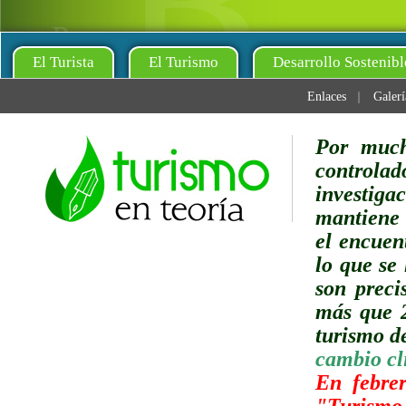
El Turista
El Turismo
Desarrollo Sostenibl
Enlaces
Galerí
Por much
controlad
investig
mantiene 
el encuen
lo que se 
son preci
más que 2
turismo de
cambio cl
En febre