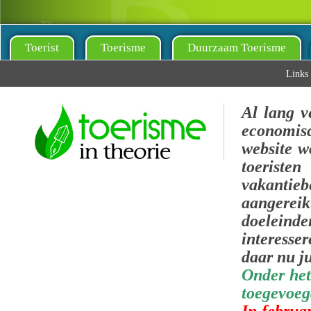
Toerist
Toerisme
Duurzaam Toerisme
Links
Al lang v
economis
website w
toeris
vakantie
aangerei
doeleinde
interesse
daar nu ju
Onder het
toegevoeg