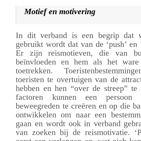
Motief en motivering
In dit verband is e
en begrip dat v
gebruikt wordt dat van de ‘push’ en ‘
Er zijn
reismotieven
, die van bu
beïnvloed
en
en
hem
als het ware 
toe
trek
ken
. Toeristenbestemmin
toeristen te overtuigen van de attrac
hebben en hen “over de streep” te 
factoren kunnen een persoon 
beweegreden
te creëren en op die ba
ontwikkelen om naar
een
bestemmi
gaan en wordt ook in verband gebr
van zoeken bij de reismotivatie.
‘