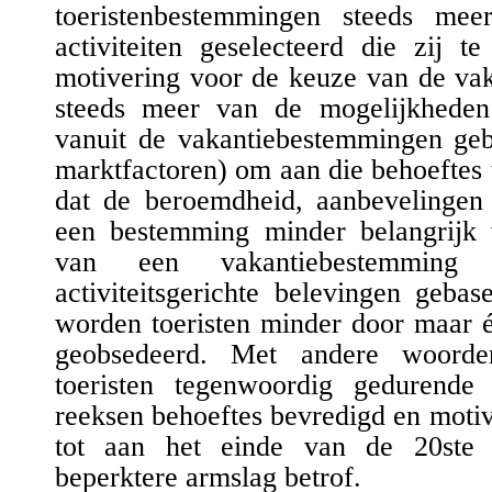
toeristenbestemmingen steeds me
activiteiten
geselecteerd
die zij te
motivering voor de keuze
van de vak
steeds meer van de mogelijkheden
vanuit de vakantiebestemmingen
ge
markt
factoren)
om aan die behoeftes t
dat de beroemdheid, aanbevelinge
een bestemming minder belangrijk 
van een vakantiebestemmin
activiteit
s
gerichte
belevingen
gebasee
worden toeristen minder door maar éé
geobsedeerd.
Met andere woorde
toeristen tegenwoordig gedurende
reeksen behoeftes bevredigd en motiva
tot aan het einde van de 20ste
beperktere armslag betrof.