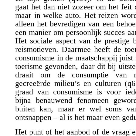
gaat het dan niet zozeer om het feit d
maar in welke auto. Het reizen wor
alleen het bevredigen van een behoe
een manier o
m
persoonlijk succes aa
Het sociale aspect van de prestige
reismotieven.
D
aarmee heeft de
toe
consumisme in de maatschappij
juist
toerisme gevonden, daar dit bij uitstek
draait om de consumptie van na
gecreeërde milieu’s en culturen (
q6
graad van consumisme is voor ie
bijna benauwend fenomeen gewor
buiten kan, maar er wel soms
va
ontsnappen – al is het maar even ged
Het punt
of het aanbod of de vraag e