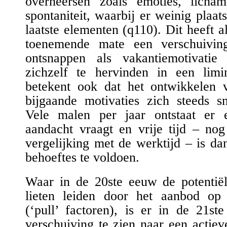
overheersen
zoals
emoties, licham
spontaniteit, waarbij er weinig plaats
laatste element
en
(
q110
)
. Dit heeft a
toenemende mate een verschuivin
ontsnappen als vakantiemotivatie
zichzelf te hervinden in een lim
betekent ook dat het ontwikkelen v
bijgaande motivaties zich steeds sn
Vele malen per jaar ontstaat er 
aandacht vraagt en vrije tijd – nog
vergelijking met de werktijd – is
da
behoeftes te voldoen.
Waar in de 20ste eeuw de potentiël
lieten leiden door het aanbod op
(‘pull’ factoren)
, is er in de 21ste
verschuiving te zien naar een actiev