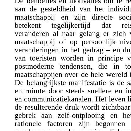
De behoeftes en motivaties om te re
aan de gesteldheid van het individu
maatschappij en zij
n
directe soc
betekent tegelijkertijd dat re
veranderen
al naar gelang er zich 
maatschappij of op persoonlijk ni
veranderingen in het gedrag –
en dus
van toeristen worden in principe 
postmoderne tendensen, die in 
maatschappijen over de hele wereld
De belangrijkste manifestatie is de 
en ruimte door steeds snellere en in
en communicatiekanalen. Het leven lij
de resulterende druk wordt zichtbaar
gebrek aan zelf-ontplooing en he
rationele factoren zijn begonnen d