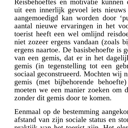
Reisbehoeftes en motivatie kunnen
uit een innerlijk gevoel iets nieuw
aangemoedigd kan worden door ‘pul
aantal nieuwe ervaringen in het voo
toerist heeft een wel omlijnd reisdo
niet zozeer erg
e
ns vandaan (
zoals b
ergens naartoe.
De basisbehoefte is g
van een gemis, dat er in het dagelij
gemis (in tegenstelling tot een geb
sociaal geconstrueerd. Mochten wij nie
gemis (met bijbehorende behoefte)
moeten we een manier zoeken om de
zonder dit gemis door te komen.
Eenmaal op de bestemming aangekom
afstand van zijn sociale status en sto
praktijk van het toerist zijn. Het el