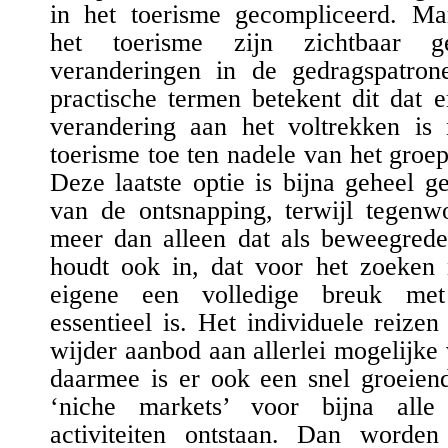
in het toerisme gecompliceerd.
M
a
het toerisme
zijn
zichtbaar g
veranderingen in
de
gedrag
spatron
practische termen betekent dit dat 
verandering aan het voltrekken is 
toerisme toe ten nadele van het groe
Deze laatste optie is bijna geheel g
van de ontsnapping, terwijl tegenwo
meer dan alleen dat
als beweegred
houdt
ook
in, dat voor het zoeken 
eigene een volledige breuk met
essentieel is. Het individuele reiz
wijder aanbod aan alle
r
lei mogelijke
daarmee is er ook een snel groeien
‘niche markets’ voor bijna alle 
activiteiten ontstaan.
Da
n
worden