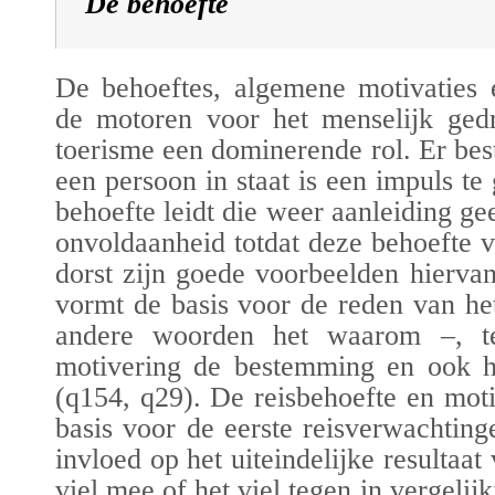
De behoefte
De behoeftes, algemene motivaties 
de motoren voor het menselijk gedr
toerisme een dominerende rol.
Er bes
een persoon in staat is een impuls te
behoefte leidt die weer aanleiding ge
onvoldaanheid totdat deze behoefte 
dorst zijn goede voorbeelden hiervan
vormt de basis voor de reden van he
andere woorden het waarom –,
t
motivering de bestemming
en ook h
(
q154
,
q29
)
. De reisbehoefte en mot
basis voor de eerste reisverwachting
invloed op het uiteindelijke resultaat
viel mee of het viel tegen in vergeli