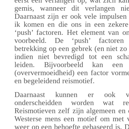
eerst een verlangen op, wat zich ka
gemis, wanneer dit verlangen nie
Daarnaast zijn er ook vele impulsen 
ik komen en die ons in een zekere 
‘push’ factoren.
H
et element van o
voorbeeld.
De ‘push’ factoren
betrekking op een gebrek (en niet zo
indien niet bevredigd tot een scha
leiden. Bijvoorbeeld kan een
(oververmoeidheid) een factor vorm
en begeleidend reismotief.
Daarnaast kunnen er ook ver
onderschei
d
den worden wat reis
Reismotieven zelf zijn algemeen en 
Westerse mens een motief om met va
weer
op een beh
oe
fte gebaseerd is. 