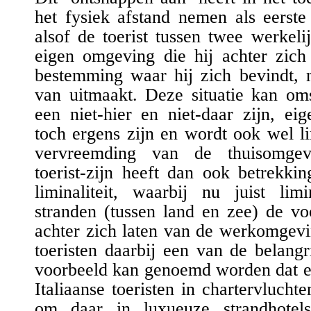
het fysiek afstand nemen als eerste
alsof de toerist tussen twee werkelij
eigen omgeving die hij achter zich
bestemming waar hij zich bevindt, 
van uitmaakt. Deze situatie kan om
een niet-hier en niet-daar zijn, ei
toch ergens zijn en wordt ook wel 
vervreemding van de thuisomgev
toerist-zijn heeft dan ook betrekki
liminaliteit
, waarbij nu juist limi
stranden
(tussen land en zee)
de voo
achter zich laten van de werkomgevi
toeristen daarbij een van de belangr
voorbeeld kan genoemd worden dat 
Italiaanse toeristen in chartervluch
om daar in
l
u
xueu
ze
strandhotel
s