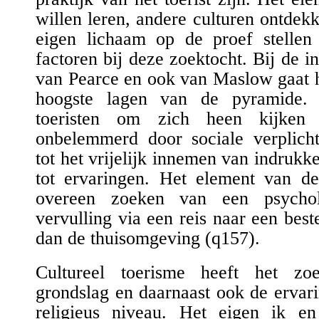
willen leren, andere culturen ontdekk
eigen lichaam op de proef stelle
factoren bij deze zoektocht
. Bij de i
van Pearce en ook van Maslow gaat h
hoogste lagen van de pyramide
toeristen om zich heen kijken 
onbelemmerd door sociale verplicht
tot
het
vrijelijk
in
nemen
van
indrukke
tot ervaringen.
Het element van d
over
ee
n zoeken van een psycholo
vervulling via een reis naar een bes
dan de thuisomgeving (
q157
).
Cultureel toerisme heeft het z
grondslag en daarnaast ook de ervar
religieus niveau. Het eigen ik en 