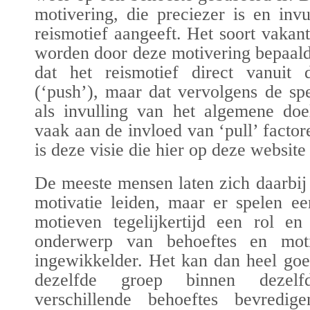
motivering, die preciezer is en inv
reismotief aangeeft. Het soort vaka
worden door deze motivering bepaald
dat het reismotief direct vanuit
(‘push’), maar dat vervolgens de sp
als invulling van het algemene
doe
vaak
aan de invloed
van ‘pull’ factor
is deze visie die hier op deze websit
D
e meeste mensen
laten
zich
daarbi
motivatie leiden, maar er
spe
len
een
motieven tegelijkertijd een rol e
onderwerp van behoeftes en moti
ingewikkelder. Het kan dan heel goe
dezelfde groep binnen dezelfd
verschillende behoeftes bevredi