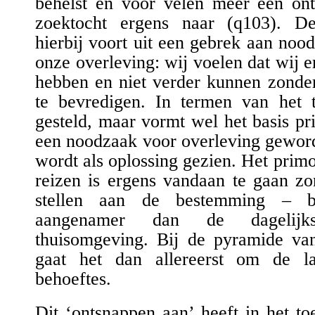
behelst en voor velen meer een ont
zoektocht ergens naar (
q103
).
De
hierbij
voort uit een gebrek aan noo
onze overleving: wij voelen dat wij 
hebben en niet verder kunnen zonder
te
bevredig
en
. In termen van het t
gesteld, maar vormt wel het basis pri
een noodzaak voor overleving gewo
wordt als oplossing gezien
.
Het primo
reizen is ergens vandaan te gaan zo
stellen
aan
de bestemming
– bij
aangenamer dan de dagelijk
thuisomgeving. Bij de pyramide v
gaat het dan allereerst om de la
behoeftes.
Dit ‘ontsnappen aan’ heeft in het t