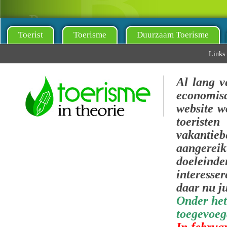
Toerist
Toerisme
Duurzaam Toerisme
Links
Al lang v
economis
website w
toeris
vakantie
aangerei
doeleinde
interesse
daar nu ju
Onder het
toegevoeg