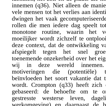
innemen (
q36
). Niet alleen de manie
vele mensen tot het verlies aan ident
dwingen het vaak gecomputeriseerde
rollen die men iedere dag speelt t
monotone routine, waarin het v
moeilijker wordt zichzelf te ontploo
deze context, dat de ontwikkeling v
afspiegelt tegen het snel groe
toenemende onzekerheid over het eige
wij in deze wereld innemen. 
motiveringen die (potentiële) t
beïnvloeden het soort vakantie dat t
wordt. Crompton (
q33
) heeft zich
gebaseerd: de behoefte om te o
gestresste westerse leven, dage
werkomgeving) en daarnaast de 