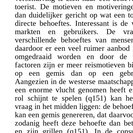
toerist. De motieven en motiveringe
dan duidelijker gericht op wat een to
directe behoeftes. Interessant is de
markten en gebruikers. De vr
verschillende behoeftes van mens
daardoor er een veel ruimer aanbod
omgedraaid worden en door de t
factoren zijn er meer reismotieven 
op een gemis dan op een gebre
Aangezien in de westerse maatschap
een enorme vlucht genomen heeft e
rol schijnt te spelen (
q151
) kan he
vraag in het midden liggen: de beho
kan een gemis genereren, dat daarvoo
zodanig heeft deze behoefte
dan bet
en zijn grillen (
q151
). In de cons