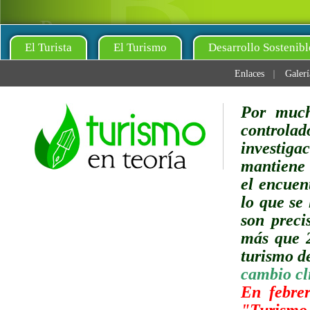
El Turista
El Turismo
Desarrollo Sostenibl
Enlaces
Galerí
Por much
controlad
investig
mantiene 
el encuen
lo que se 
son preci
más que 2
turismo de
cambio cl
En febre