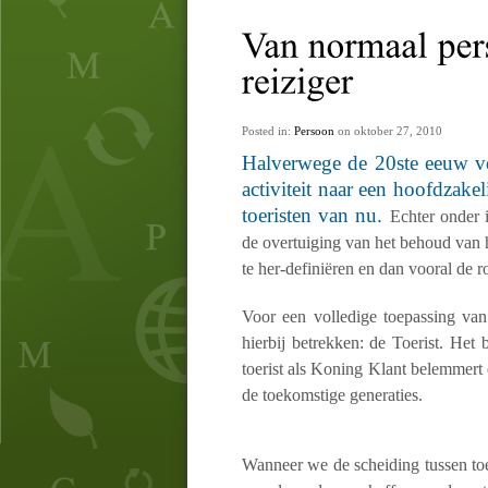
Posted in:
Persoon
on oktober 27, 2010
Halverwege de 20ste eeuw ve
activiteit naar een hoofdzak
toeristen van nu.
Echter onder
de overtuiging van het behoud van 
te her-definiëren en dan vooral de ro
Voor een volledige toepassing van
hierbij betrekken: de Toerist. Het 
toerist als Koning Klant belemmert 
de toekomstige generaties.
Wanneer we de scheiding tussen toe