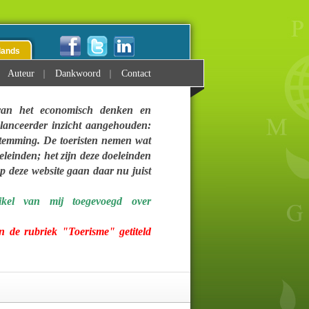
lands
Auteur
Dankwoord
Contact
 van het economisch denken en
alanceerder inzicht aangehouden:
estemming.
De toeristen nemen wat
leinden; het zijn deze doeleinden
op deze website gaan daar nu juist
kel van mij toegevoegd over
n de rubriek "Toerisme" getiteld