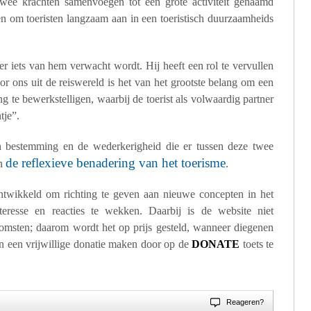
wee krachten samenvoegen tot een grote activiteit genaamd
n om toeristen langzaam aan in een toeristisch duurzaamheids
er iets van hem verwacht wordt. Hij heeft een rol te vervullen
or ons uit de reiswereld is het van het grootste belang om een
ng
te bewerkstelligen, waarbij de toerist als volwaardig partner
tje”.
ijn bestemming en de wederkerigheid die er tussen deze twee
de
reflexieve benadering van het toerisme
an
.
ntwikkeld om richting te geven aan nieuwe concepten in het
eresse en reacties te wekken. Daarbij is de website niet
omsten; daarom wordt het op prijs gesteld, wanneer diegenen
en een vrijwillige donatie maken door op de
DONATE
toets te
Reageren?