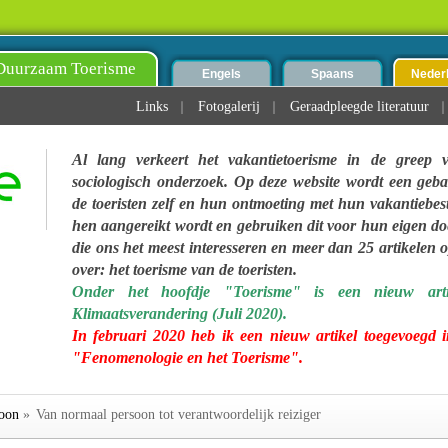
Duurzaam Toerisme
Engels
Spaans
Neder
Links
Fotogalerij
Geraadpleegde literatuur
Al lang verkeert het vakantietoerisme in de greep
sociologisch onderzoek. Op deze website wordt een geb
de toeristen zelf en hun ontmoeting met hun vakantieb
hen aangereikt wordt en gebruiken dit voor hun eigen doe
die ons het meest interesseren en meer dan 25 artikelen 
over: het toerisme van de toeristen.
Onder het hoofdje "Toerisme" is een nieuw arti
Klimaatsverandering (Juli 2020).
In februari 2020 heb ik een nieuw artikel toegevoegd i
"Fenomenologie en het Toerisme".
oon
»
Van normaal persoon tot verantwoordelijk reiziger