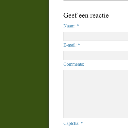
Naam: *
E-mail: *
Comments:
Captcha