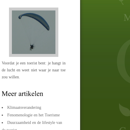
Voordat je een toerist bent: je hangt in
de lucht en weet niet waar je naar toe
zou willen.
Klimaatsverandering
Fenomenologie en het Toerisme
Duurzaamheid en de lifestyle van